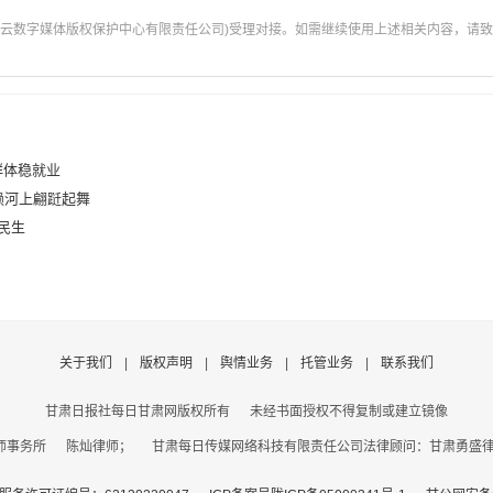
云数字媒体版权保护中心有限责任公司)受理对接。如需继续使用上述相关内容，请致电甘肃
群体稳就业
赖河上翩跹起舞
民生
关于我们
|
版权声明
|
舆情业务
|
托管业务
|
联系我们
甘肃日报社每日甘肃网版权所有
未经书面授权不得复制或建立镜像
事务所 陈灿律师； 甘肃每日传媒网络科技有限责任公司法律顾问：甘肃勇盛律师事