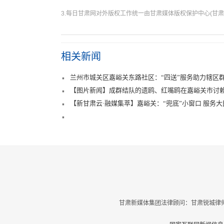
3.每日甘肃网对外版权工作统一由甘肃媒体版权保护中心(甘肃
相关新闻
兰州市城关区嘉峪关东路社区：“四送”服务助力辖区
【图片新闻】成群结队的遗鸥、红嘴鸥在嘉峪关市讨
【新甘肃云·融媒集萃】嘉峪关：“兜底”小窗口 服务大
甘肃新媒体集团法律顾问：甘肃锐城律师