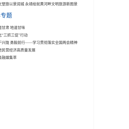
文塑旅以景润城 永靖绘就黄河畔文明旅游新图景
彩专题
道甘肃 地道甘味
化“三抓三促”行动
干兴陇 勇毅前行——学习贯彻落实全国两会精神
进民营经济高质量发展
县融媒集萃