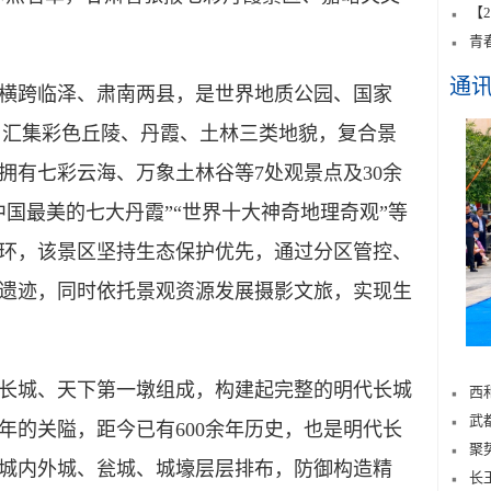
【
青
通
跨临泽、肃南两县，是世界地质公园、国家
里，汇集彩色丘陵、丹霞、土林三类地貌，复合景
拥有七彩云海、万象土林谷等7处观景点及30余
国最美的七大丹霞”“世界十大神奇地理奇观”等
环，该景区坚持生态保护优先，通过分区管控、
遗迹，同时依托景观资源发展摄影文旅，实现生
城、天下第一墩组成，构建起完整的明代长城
西
武
年的关隘，距今已有600余年历史，也是明代长
聚
城内外城、瓮城、城壕层层排布，防御构造精
长