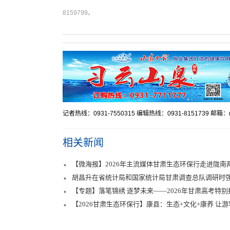
8159799。
记者热线：0931-7550315 编辑热线：0931-8151739 邮箱：mr
相关新闻
【微海报】2026年主流媒体甘肃生态环保行走进陇南
胡昌升在省统计局和国家统计局甘肃调查总队调研时强
党委政府决策职能
【专题】落笔锦绣 逐梦未来——2026年甘肃高考特别
【2026甘肃生态环保行】康县：生态+文化+康养 