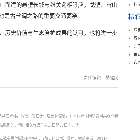
以
山而建的悬壁长城与雄关遥相呼应，戈壁、雪山
，也是古丝绸之路的重要交通要塞。
精
厚
历史价值与生态管护成果的认可，也将进一步
深
实
促
市
责任编辑：樊醒民
载自其它媒体，转载目的在于传递更多信息，并不代表本网站赞同其观点和
站联系的，请在相关作品刊发之日起30日内进行。
数字媒体版权保护中心有限责任公司）受理，联系电话：0931-