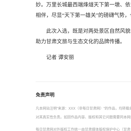
妙。万里长城最西端烽燧天下第一墩、依
相伴，尽显“天下第一雄关”的磅礴气势
此次入选，既是对两处景区自然风貌、
助力甘肃文旅与生态文化的品牌传播。
记者 谭安丽
免责声明
凡本网站注明"来源：XXX（非每日甘肃网）"的作品，均转
对其真实性负责。如因作品内容、版权和其它问题需要同本网
每日甘肃网对外版权工作统一由甘肃媒体版权保护中心（甘肃云