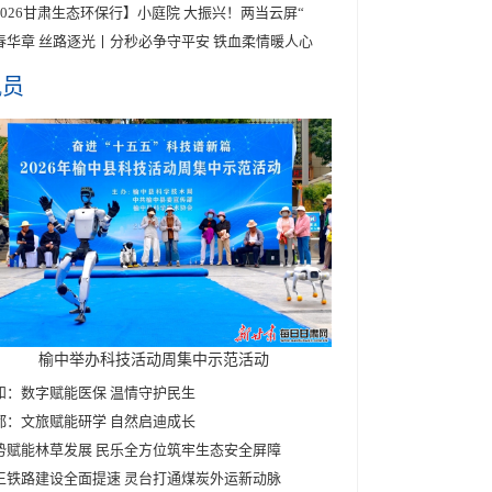
2026甘肃生态环保行】小庭院 大振兴！两当云屏“
春华章 丝路逐光丨分秒必争守平安 铁血柔情暖人心
讯员
榆中举办科技活动周集中示范活动
和：数字赋能医保 温情守护民生
都：文旅赋能研学 自然启迪成长
势赋能林草发展 民乐全方位筑牢生态安全屏障
王铁路建设全面提速 灵台打通煤炭外运新动脉