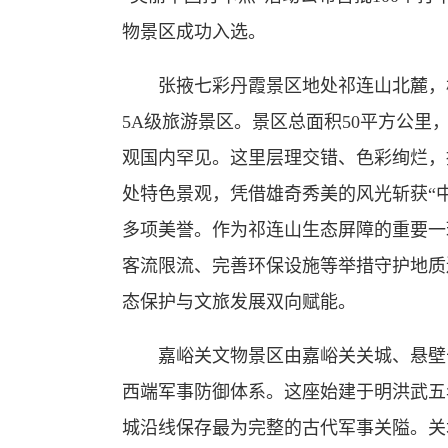
物景区成功入选。
张掖七彩丹霞景区地处祁连山北麓，横
5A级旅游景区。景区总面积50平方公
观国内罕见。这里层理交错、色彩绚烂，
处特色景观，凭借雄奇秀美的风光斩获“中
多项美誉。作为祁连山生态屏障的重要一
客流限流、完善环保设施等举措守护地质
态保护与文旅发展双向赋能。
嘉峪关文物景区由嘉峪关关城、悬壁长
西端军事防御体系。这座始建于明洪武五
城沿线保存最为完整的古代军事关隘。关